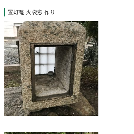
置灯篭 火袋窓 作り